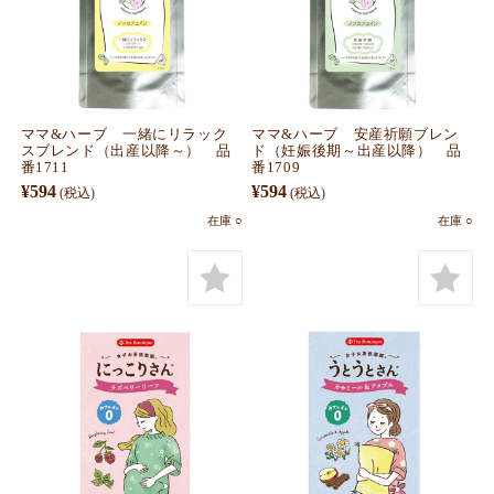
ママ&ハーブ 一緒にリラック
ママ&ハーブ 安産祈願ブレン
スブレンド（出産以降～） 品
ド（妊娠後期～出産以降） 品
番1711
番1709
¥594
¥594
(税込)
(税込)
在庫 ○
在庫 ○