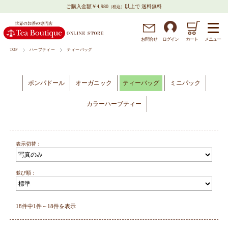
ご購入金額￥4,980
以上で 送料無料
（税込）
メニュー
お問
合
せ
ログイン
カート
TOP
ハーブティー
ティーバッグ
ポンパドール
オーガニック
ティーバッグ
ミニパック
カラーハーブティー
表示切替：
並び順：
18件中1件～18件を表示