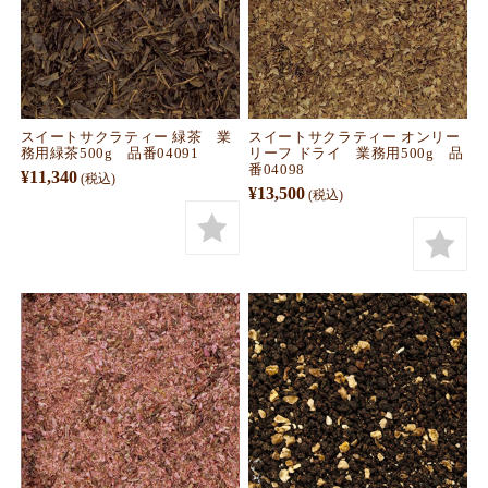
スイートサクラティー 緑茶 業
スイートサクラティー オンリー
務用緑茶500g 品番04091
リーフ ドライ 業務用500g 品
番04098
¥11,340
(税込)
¥13,500
(税込)