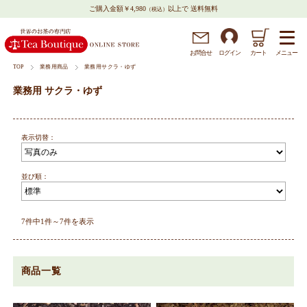
ご購入金額￥4,980
以上で 送料無料
（税込）
メニュー
お問
合
せ
ログイン
カート
TOP
業務用商品
業務用サクラ・ゆず
業務用 サクラ・ゆず
表示切替：
並び順：
7件中1件～7件を表示
商品一覧