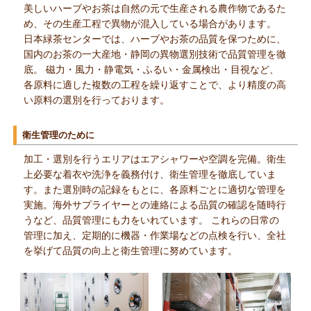
美しいハーブやお茶は自然の元で生産される農作物であるた
め、その生産工程で異物が混入している場合があります。
日本緑茶センターでは、ハーブやお茶の品質を保つために、
国内のお茶の一大産地・静岡の異物選別技術で品質管理を徹
底。 磁力・風力・静電気・ふるい・金属検出・目視など、
各原料に適した複数の工程を繰り返すことで、より精度の高
い原料の選別を行っております。
衛生管理のために
加工・選別を行うエリアはエアシャワーや空調を完備。衛生
上必要な着衣や洗浄を義務付け、衛生管理を徹底していま
す。また選別時の記録をもとに、各原料ごとに適切な管理を
実施。海外サプライヤーとの連絡による品質の確認を随時行
うなど、品質管理にも力をいれています。 これらの日常の
管理に加え、定期的に機器・作業場などの点検を行い、全社
を挙げて品質の向上と衛生管理に努めています。