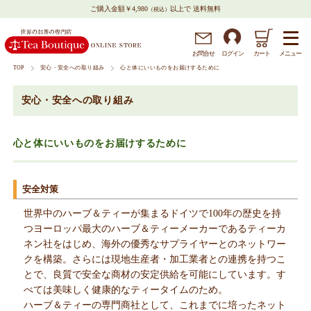
ご購入金額￥4,980
以上で 送料無料
（税込）
メニュー
お問
合
せ
ログイン
カート
TOP
安心・安全への取り組み
心と体にいいものをお届けするために
安心・安全への取り組み
心と体にいいものをお届けするために
安全対策
世界中のハーブ＆ティーが集まるドイツで100年の歴史を持
つヨーロッパ最大のハーブ＆ティーメーカーであるティーカ
ネン社をはじめ、海外の優秀なサプライヤーとのネットワー
クを構築。さらには現地生産者・加工業者との連携を持つこ
とで、良質で安全な商材の安定供給を可能にしています。す
べては美味しく健康的なティータイムのため。
ハーブ＆ティーの専門商社として、これまでに培ったネット