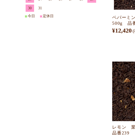
30
31
今日
定休日
■
■
ペパーミ
500g 品
¥12,420
レモン 業
品番239