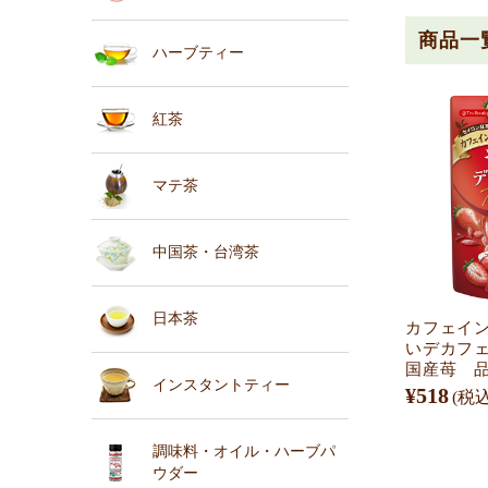
商品一
ハーブティー
紅茶
マテ茶
中国茶・台湾茶
日本茶
カフェイン
いデカフ
国産苺 品番
インスタントティー
¥518
(税込
調味料・オイル・ハーブパ
ウダー