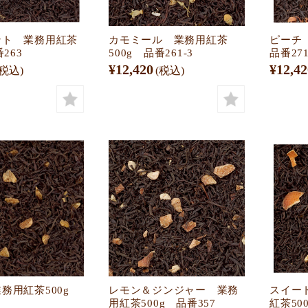
ント 業務用紅茶
カモミール 業務用紅茶
ピーチ
番263
500g 品番261-3
品番27
¥12,420
¥12,42
(税込)
(税込)
務用紅茶500g
レモン＆ジンジャー 業務
スイー
用紅茶500g 品番357
紅茶50