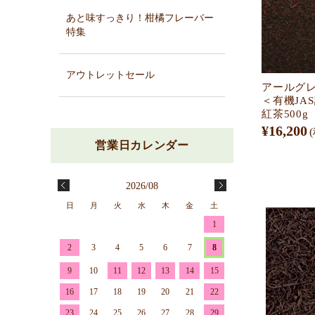
あと味すっきり！柑橘フレーバー
特集
アウトレットセール
アールグレ
＜有機JA
紅茶500g
¥16,200
2026/08
日
月
火
水
木
金
土
1
2
3
4
5
6
7
8
9
10
11
12
13
14
15
16
17
18
19
20
21
22
23
24
25
26
27
28
29