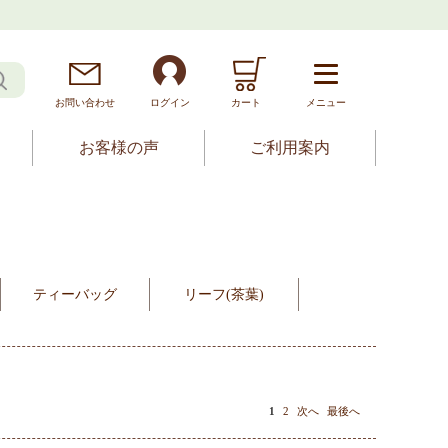
お問
い
合
わ
せ
ログイン
カート
メニュー
お客様の声
ご利用案内
ティーバッグ
リーフ(茶葉)
1
2
次へ
最後へ