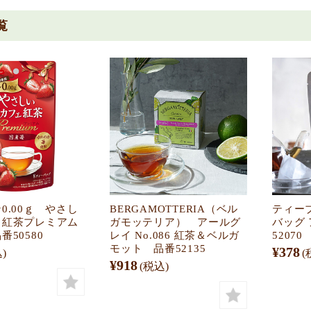
覧
0.00ｇ やさし
BERGAMOTTERIA（ベル
ティー
ェ紅茶プレミアム
ガモッテリア） アールグ
バッグ
50580
レイ No.086 紅茶＆ベルガ
52070
モット 品番52135
¥378
)
(
¥918
(税込)