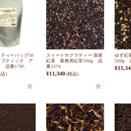
ティーバッグ50
スイートサクラティー 国産
ゆず紅
ーブティック ア
紅茶 業務用紅茶500g 品
500g 
 品番1785
番2576
¥11,34
¥11,340
税込)
(税込)