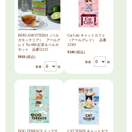
BERGAMOTTERIA（ベル
Cat Cafe キャットカフェ
ガモッテリア） アールグ
（アールグレイ） 品番
レイ No.086 紅茶＆ベルガ
23391
モット 品番52135
¥540
(税込)
¥918
(税込)
数量：
個
数量：
個
DOG TERRACE ドッグテ
CAT TOWN キャットタウ