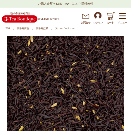
ご購入金額￥4,980
以上で 送料無料
（税込）
メニュー
お問
合
せ
ログイン
カート
TOP
業務用商品
業務用紅茶
フレーバーティー