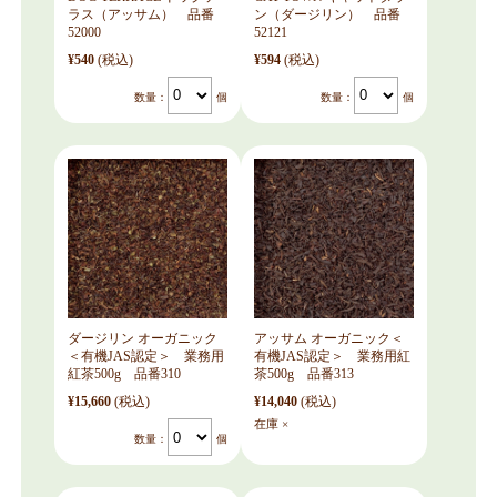
ラス（アッサム） 品番
ン（ダージリン） 品番
52000
52121
¥540
(税込)
¥594
(税込)
数量：
個
数量：
個
ダージリン オーガニック
アッサム オーガニック＜
＜有機JAS認定＞ 業務用
有機JAS認定＞ 業務用紅
紅茶500g 品番310
茶500g 品番313
¥15,660
(税込)
¥14,040
(税込)
在庫 ×
数量：
個