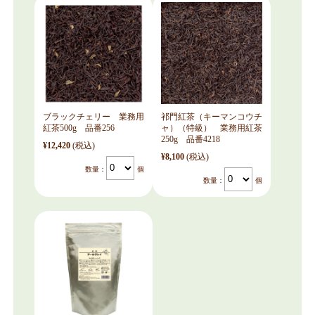
ブラックチェリー 業務用
祁門紅茶（キーマンコウチ
紅茶500g 品番256
ャ）（特級） 業務用紅茶
250g 品番4218
¥12,420
(税込)
¥8,100
(税込)
数量：
個
数量：
個