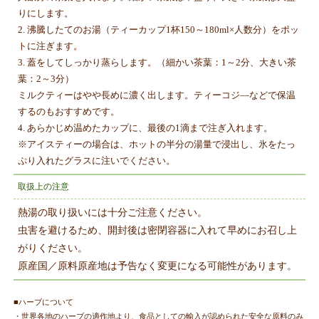
りにします。
2. 沸騰したてのお湯（ティーカップ1杯150～180ml×人数分）をポッ
トに注ぎます。
3. 蓋をしてしっかり蒸らします。（細かい茶葉：1～2分、大きい茶
葉：2～3分）
ミルクティーはやや長めに濃く出します。ティーコジ―などで保温
するのもおすすめです。
4. あらかじめ温めたカップに、最後の1滴まで注ぎ入れます。
※アイスティーの場合は、ホットの半分の湯量で浸出し、氷をたっ
ぷり入れたグラスに注いでください。
取扱上の注意
熱湯の取り扱いには十分ご注意ください。
虫害を避けるため、開封後は密閉容器に入れて早めにお召し上
がりください。
原産国／原料原産地は予告なく変更になる可能性があります。
■ハーブについて
・世界各地のハーブの適作地より、食品としての輸入が認められた安全な原料のみ