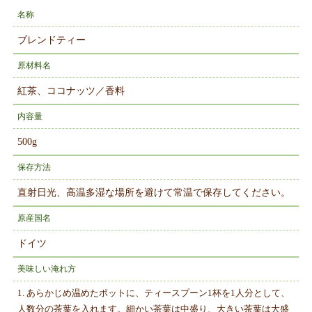
名称
ブレンドティー
原材料名
紅茶、ココナッツ／香料
内容量
500g
保存方法
直射日光、高温多湿な場所を避けて常温で保存してください。
原産国名
ドイツ
美味しい淹れ方
1. あらかじめ温めたポットに、ティースプーン1杯を1人分として、
人数分の茶葉を入れます。細かい茶葉は中盛り、大きい茶葉は大盛