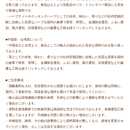
を取り扱っております。食品はもとより化粧品やバス・トイレタリー製品にも安全
で最適な原料です。
・ハーブティーやクッキングハーブとしての水色、味わい、香りなどの社内官能試
験に合格した良質なハーブを国内の倉庫で保管、管理し、金属除去選別、ふるい選
別、風力選別、目視選別などの厳重な工程を経てパッキングしております。
■中国茶・台湾茶について
・中国全土と台湾より、食品としての輸入が認められた安全な原料のみを取り扱っ
ております。
・茶としての水色、味わい、香りなどの社内官能試験に合格した良質な茶葉を国内
の倉庫で保管、管理し、金属除去選別、ふるい選別、風力選別、目視選別などの厳
重な工程を経てパッキングしております。
■ご注意事項
・脱酸素剤を入れ、完全密封された状態でお届けいたします。保存の際は同様に、
密封して直射日光、高温多湿な場所を避けて常温で保存してください。
・輸入品は現地価格の変動や為替、天候などの影響により価格を変更させていただ
く場合がございます。
・原料生産地農家での乾燥作業は原始的な方法で行われております。各種選別工程
を通しておりますが、不純物を完璧に取り除けない場合がございます。
・作柄状況、政情、その他の諸事情により原料調達が難しくなり、産地を変更させ
ていただく場合、もしくは欠品する場合がございます。