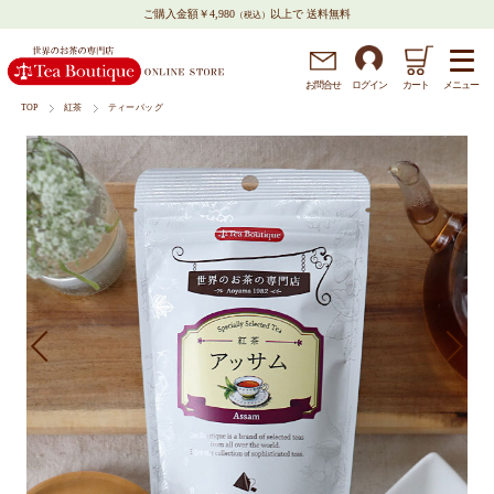
ご購入金額￥4,980
以上で 送料無料
（税込）
メニュー
お問
合
せ
ログイン
カート
TOP
紅茶
ティーバッグ