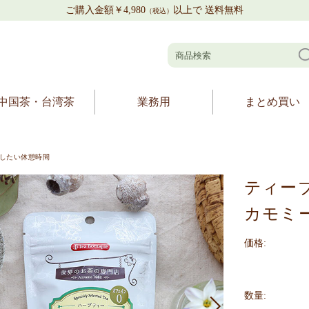
ご購入金額￥4,980
以上で 送料無料
（税込）
中国茶・台湾茶
業務用
まとめ買い
したい休憩時間
ティー
カモミー
価格:
数量: