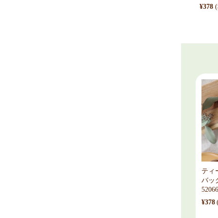
¥378
ティ
バッ
5206
¥378