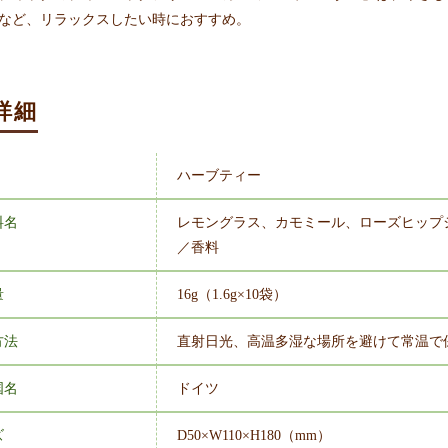
など、リラックスしたい時におすすめ。
詳細
ハーブティー
料名
レモングラス、カモミール、ローズヒップ
／香料
量
16g（1.6g×10袋）
方法
直射日光、高温多湿な場所を避けて常温で
国名
ドイツ
ズ
D50×W110×H180（mm）