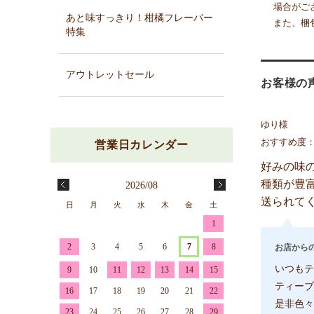
場合がご
あと味すっきり！柑橘フレーバー
また、梱
特集
アウトレットセール
お客様の
ゆり様
おすすめ度
好みの味
種類が豊
2026/08
送られて
日
月
火
水
木
金
土
1
2
3
4
5
6
7
8
お店から
いつもテ
9
10
11
12
13
14
15
ティーブ
16
17
18
19
20
21
22
是非色々
23
24
25
26
27
28
29