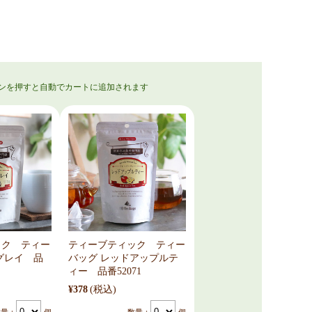
ック ティー
ティーブティック ティー
グレイ 品
バッグ レッドアップルテ
ィー 品番52071
¥378
(税込)
数量：
個
数量：
個