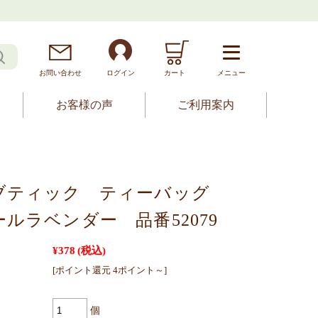
お問
い
合
わ
せ
ログイン
カート
メニュー
お客様の声
ご利用案内
ブティック ティーバッグ
ルラベンダー 品番52079
¥378
(税込)
[ポイント還元 4ポイント～]
個