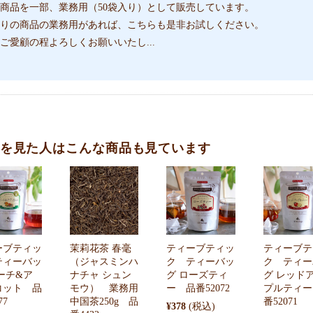
商品を一部、業務用（50袋入り）として販売しています。
りの商品の業務用があれば、こちらも是非お試しください。
ご愛顧の程よろしくお願いいたし
...
を見た人はこんな商品も見ています
ーブティッ
茉莉花茶 春毫
ティーブティッ
ティーブテ
ティーバッ
（ジャスミンハ
ク ティーバッ
ク ティー
ーチ&ア
ナチャ シュン
グ ローズティ
グ レッド
コット 品
モウ） 業務用
ー 品番52072
プルティー
77
中国茶250g 品
番52071
¥378