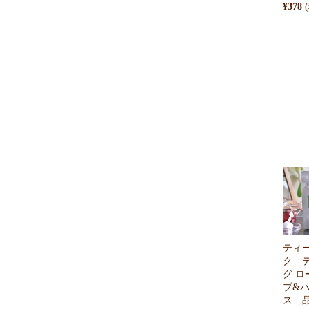
¥378
ティ
ク 
グ ロ
プ&
ス 品