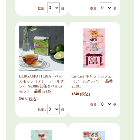
数量：
個
数量：
個
BERGAMOTTERIA（ベル
Cat Cafe キャットカフェ
ガモッテリア） アールグ
（アールグレイ） 品番
レイ No.086 紅茶＆ベルガ
23391
モット 品番52135
¥540
(税込)
¥918
(税込)
数量：
個
数量：
個