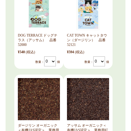
DOG TERRACE ドッグテ
CAT TOWN キャットタウ
ラス（アッサム） 品番
ン（ダージリン） 品番
52000
52121
¥540
(税込)
¥594
(税込)
数量：
個
数量：
個
ダージリン オーガニック
アッサム オーガニック＜
＜有機JAS認定＞ 業務用
有機JAS認定＞ 業務用紅