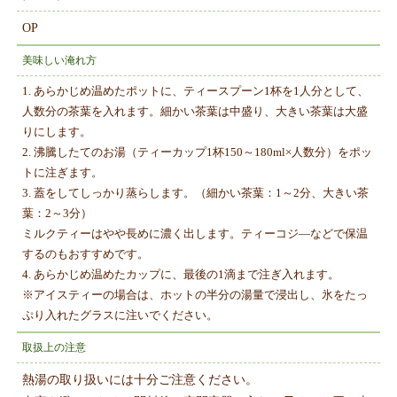
OP
美味しい淹れ方
1. あらかじめ温めたポットに、ティースプーン1杯を1人分として、
人数分の茶葉を入れます。細かい茶葉は中盛り、大きい茶葉は大盛
りにします。
2. 沸騰したてのお湯（ティーカップ1杯150～180ml×人数分）をポッ
トに注ぎます。
3. 蓋をしてしっかり蒸らします。（細かい茶葉：1～2分、大きい茶
葉：2～3分）
ミルクティーはやや長めに濃く出します。ティーコジ―などで保温
するのもおすすめです。
4. あらかじめ温めたカップに、最後の1滴まで注ぎ入れます。
※アイスティーの場合は、ホットの半分の湯量で浸出し、氷をたっ
ぷり入れたグラスに注いでください。
取扱上の注意
熱湯の取り扱いには十分ご注意ください。