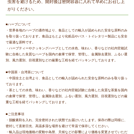
虫害を避けるため、開封後は密閉容器に入れて早めにお召し上
がりください。
■ハーブについて
・世界各地のハーブの適作地より、食品としての輸入が認められた安全な原料のみ
を取り扱っております。食品はもとより化粧品やバス・トイレタリー製品にも安全
で最適な原料です。
・ハーブティーやクッキングハーブとしての水色、味わい、香りなどの社内官能試
験に合格した良質なハーブを国内の倉庫で保管、管理し、金属除去選別、ふるい選
別、風力選別、目視選別などの厳重な工程を経てパッキングしております。
■中国茶・台湾茶について
・中国全土と台湾より、食品としての輸入が認められた安全な原料のみを取り扱っ
ております。
・茶としての水色、味わい、香りなどの社内官能試験に合格した良質な茶葉を国内
の倉庫で保管、管理し、金属除去選別、ふるい選別、風力選別、目視選別などの厳
重な工程を経てパッキングしております。
■ご注意事項
・脱酸素剤を入れ、完全密封された状態でお届けいたします。保存の際は同様に、
密封して直射日光、高温多湿な場所を避けて常温で保存してください。
・輸入品は現地価格の変動や為替、天候などの影響により価格を変更させていただ