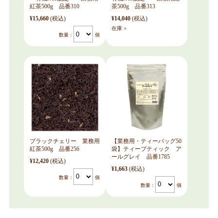
紅茶500g 品番310
茶500g 品番313
¥15,660
(税込)
¥14,040
(税込)
在庫 ×
数量：
個
ブラックチェリー 業務用
【業務用・ティーバッグ50
紅茶500g 品番256
袋】ティーブティック ア
ールグレイ 品番1785
¥12,420
(税込)
¥1,663
(税込)
数量：
個
数量：
個