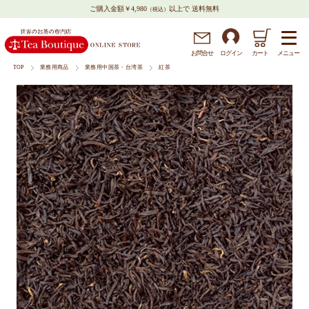
ご購入金額￥4,980
以上で 送料無料
（税込）
メニュー
お問
合
せ
ログイン
カート
TOP
業務用商品
業務用中国茶・台湾茶
紅茶