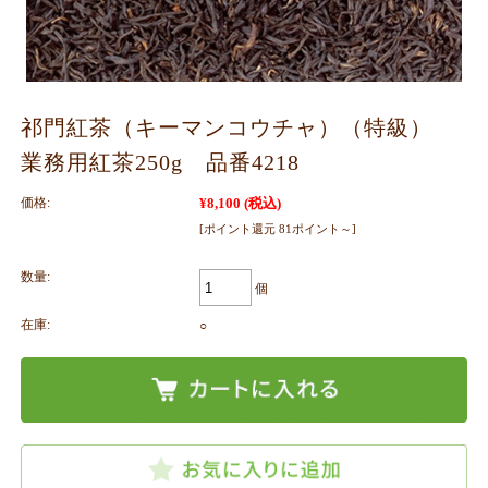
祁門紅茶（キーマンコウチャ）（特級）
業務用紅茶250g 品番4218
価格:
¥8,100
(税込)
[ポイント還元 81ポイント～]
数量:
個
在庫:
○