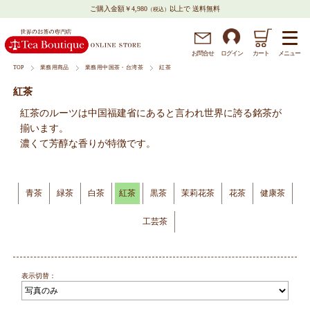
ご購入金額￥4,980
以上で 送料無料
（税込）
メニュー
お問
合
せ
ログイン
カート
TOP
業務用商品
業務用中国茶・台湾茶
紅茶
紅茶
紅茶のルーツは中国福建省にあると言われ世界に誇る銘茶が
揃います。
濃くて芳醇な香りが特徴です。
青茶
緑茶
白茶
紅茶
黒茶
茉莉花茶
花茶
健康茶
工芸茶
表示切替：