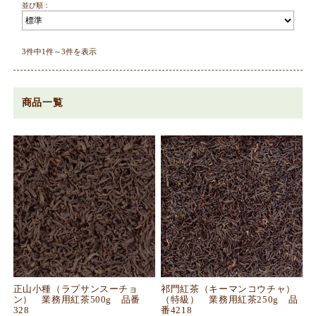
並び順：
3件中1件～3件を表示
商品一覧
正山小種（ラプサンスーチョ
祁門紅茶（キーマンコウチャ）
ン） 業務用紅茶500g 品番
（特級） 業務用紅茶250g 品
328
番4218