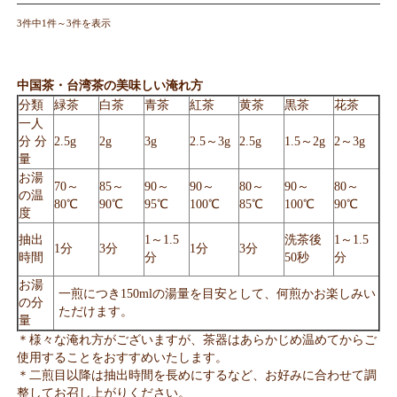
3件中1件～3件を表示
中国茶・台湾茶の美味しい淹れ方
分類
緑茶
白茶
青茶
紅茶
黄茶
黒茶
花茶
一人
分 分
2.5g
2g
3g
2.5～3g
2.5g
1.5～2g
2～3g
量
お湯
70～
85～
90～
90～
80～
90～
80～
の温
80℃
90℃
95℃
100℃
85℃
100℃
90℃
度
抽出
1～1.5
洗茶後
1～1.5
1分
3分
1分
3分
時間
分
50秒
分
お湯
一煎につき150mlの湯量を目安として、何煎かお楽しみい
の分
ただけます。
量
＊様々な淹れ方がございますが、茶器はあらかじめ温めてからご
使用することをおすすめいたします。
＊二煎目以降は抽出時間を長めにするなど、お好みに合わせて調
整してお召し上がりください。