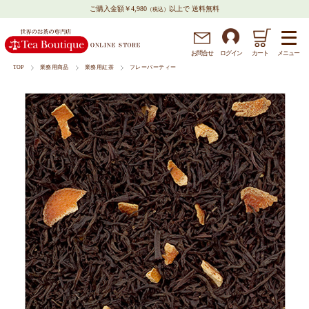
ご購入金額￥4,980
以上で 送料無料
（税込）
メニュー
お問
合
せ
ログイン
カート
TOP
業務用商品
業務用紅茶
フレーバーティー