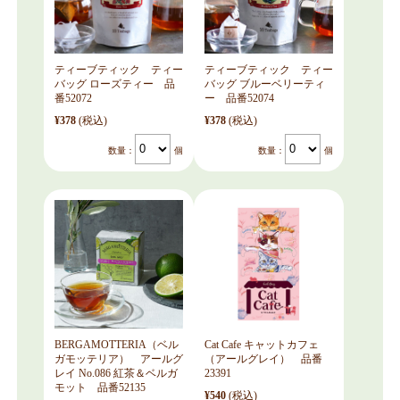
ティーブティック ティー
ティーブティック ティー
バッグ ローズティー 品
バッグ ブルーベリーティ
番52072
ー 品番52074
¥378
(税込)
¥378
(税込)
数量：
個
数量：
個
BERGAMOTTERIA（ベル
Cat Cafe キャットカフェ
ガモッテリア） アールグ
（アールグレイ） 品番
レイ No.086 紅茶＆ベルガ
23391
モット 品番52135
¥540
(税込)