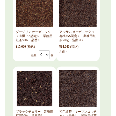
ダージリン オーガニック
アッサム オーガニック＜
＜有機JAS認定＞ 業務用
有機JAS認定＞ 業務用紅
紅茶500g 品番310
茶500g 品番313
¥15,660
(税込)
¥14,040
(税込)
在庫 ×
数量：
個
ブラックチェリー 業務用
祁門紅茶（キーマンコウチ
紅茶500g 品番256
ャ）（特級） 業務用紅茶