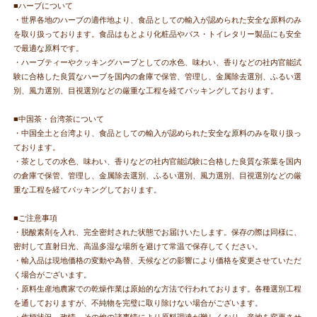
■ハーブについて
・世界各地のハーブの適作地より、食品としての輸入が認められた安全な原料のみ
を取り扱っております。食品はもとより化粧品やバス・トイレタリー製品にも安全
で最適な原料です。
・ハーブティーやクッキングハーブとしての水色、味わい、香りなどの社内官能試
験に合格した良質なハーブを国内の倉庫で保管、管理し、金属除去選別、ふるい選
別、風力選別、目視選別などの厳重な工程を経てパッキングしております。
■中国茶・台湾茶について
・中国全土と台湾より、食品としての輸入が認められた安全な原料のみを取り扱っ
ております。
・茶としての水色、味わい、香りなどの社内官能試験に合格した良質な茶葉を国内
の倉庫で保管、管理し、金属除去選別、ふるい選別、風力選別、目視選別などの厳
重な工程を経てパッキングしております。
■ご注意事項
・脱酸素剤を入れ、完全密封された状態でお届けいたします。保存の際は同様に、
密封して直射日光、高温多湿な場所を避けて常温で保存してください。
・輸入品は現地価格の変動や為替、天候などの影響により価格を変更させていただ
く場合がございます。
・原料生産地農家での乾燥作業は原始的な方法で行われております。各種選別工程
を通しておりますが、不純物を完璧に取り除けない場合がございます。
・作柄状況、政情、その他の諸事情により原料調達が難しくなり、産地を変更させ