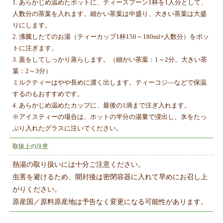
1. あらかじめ温めたポットに、ティースプーン1杯を1人分として、
人数分の茶葉を入れます。細かい茶葉は中盛り、大きい茶葉は大盛
りにします。
2. 沸騰したてのお湯（ティーカップ1杯150～180ml×人数分）をポッ
トに注ぎます。
3. 蓋をしてしっかり蒸らします。（細かい茶葉：1～2分、大きい茶
葉：2～3分）
ミルクティーはやや長めに濃く出します。ティーコジ―などで保温
するのもおすすめです。
4. あらかじめ温めたカップに、最後の1滴まで注ぎ入れます。
※アイスティーの場合は、ホットの半分の湯量で浸出し、氷をたっ
ぷり入れたグラスに注いでください。
取扱上の注意
熱湯の取り扱いには十分ご注意ください。
虫害を避けるため、開封後は密閉容器に入れて早めにお召し上
がりください。
原産国／原料原産地は予告なく変更になる可能性があります。