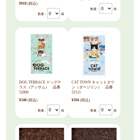
¥918
(税込)
数量：
個
数量：
個
DOG TERRACE ドッグテ
CAT TOWN キャットタウ
ラス（アッサム） 品番
ン（ダージリン） 品番
52000
52121
¥540
(税込)
¥594
(税込)
数量：
個
数量：
個