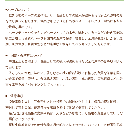
■ハーブについて
・世界各地のハーブの適作地より、食品としての輸入が認められた安全な原料のみ
を取り扱っております。食品はもとより化粧品やバス・トイレタリー製品にも安全
で最適な原料です。
・ハーブティーやクッキングハーブとしての水色、味わい、香りなどの社内官能試
験に合格した良質なハーブを国内の倉庫で保管、管理し、金属除去選別、ふるい選
別、風力選別、目視選別などの厳重な工程を経てパッキングしております。
■中国茶・台湾茶について
・中国全土と台湾より、食品としての輸入が認められた安全な原料のみを取り扱っ
ております。
・茶としての水色、味わい、香りなどの社内官能試験に合格した良質な茶葉を国内
の倉庫で保管、管理し、金属除去選別、ふるい選別、風力選別、目視選別などの厳
重な工程を経てパッキングしております。
■ご注意事項
・脱酸素剤を入れ、完全密封された状態でお届けいたします。保存の際は同様に、
密封して直射日光、高温多湿な場所を避けて常温で保存してください。
・輸入品は現地価格の変動や為替、天候などの影響により価格を変更させていただ
く場合がございます。
・原料生産地農家での乾燥作業は原始的な方法で行われております。各種選別工程