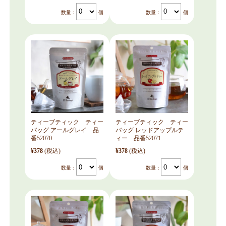
数量：
個
数量：
個
ティーブティック ティー
ティーブティック ティー
バッグ アールグレイ 品
バッグ レッドアップルテ
番52070
ィー 品番52071
¥378
(税込)
¥378
(税込)
数量：
個
数量：
個