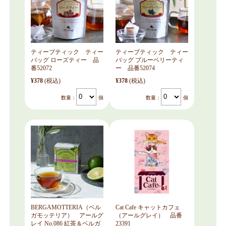
ティーブティック ティー
ティーブティック ティー
バッグ ローズティー 品
バッグ ブルーベリーティ
番52072
ー 品番52074
¥378
(税込)
¥378
(税込)
数量：
個
数量：
個
BERGAMOTTERIA（ベル
Cat Cafe キャットカフェ
ガモッテリア） アールグ
（アールグレイ） 品番
レイ No.086 紅茶＆ベルガ
23391