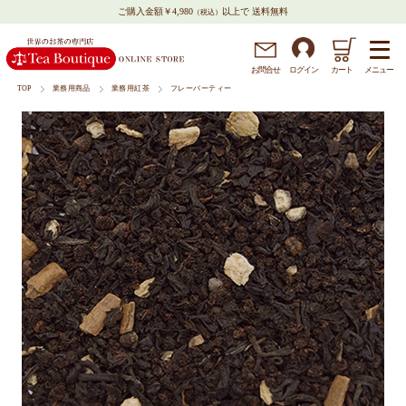
ご購入金額￥4,980
以上で 送料無料
（税込）
メニュー
お問
合
せ
ログイン
カート
TOP
業務用商品
業務用紅茶
フレーバーティー