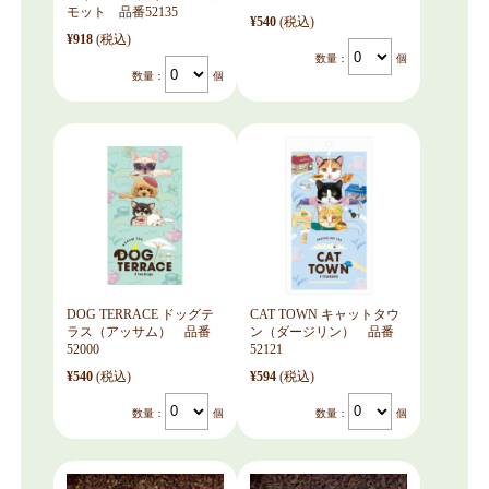
モット 品番52135
¥540
(税込)
¥918
(税込)
数量：
個
数量：
個
DOG TERRACE ドッグテ
CAT TOWN キャットタウ
ラス（アッサム） 品番
ン（ダージリン） 品番
52000
52121
¥540
(税込)
¥594
(税込)
数量：
個
数量：
個