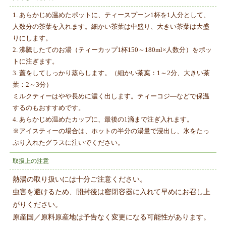
1. あらかじめ温めたポットに、ティースプーン1杯を1人分として、
人数分の茶葉を入れます。細かい茶葉は中盛り、大きい茶葉は大盛
りにします。
2. 沸騰したてのお湯（ティーカップ1杯150～180ml×人数分）をポッ
トに注ぎます。
3. 蓋をしてしっかり蒸らします。（細かい茶葉：1～2分、大きい茶
葉：2～3分）
ミルクティーはやや長めに濃く出します。ティーコジ―などで保温
するのもおすすめです。
4. あらかじめ温めたカップに、最後の1滴まで注ぎ入れます。
※アイスティーの場合は、ホットの半分の湯量で浸出し、氷をたっ
ぷり入れたグラスに注いでください。
取扱上の注意
熱湯の取り扱いには十分ご注意ください。
虫害を避けるため、開封後は密閉容器に入れて早めにお召し上
がりください。
原産国／原料原産地は予告なく変更になる可能性があります。