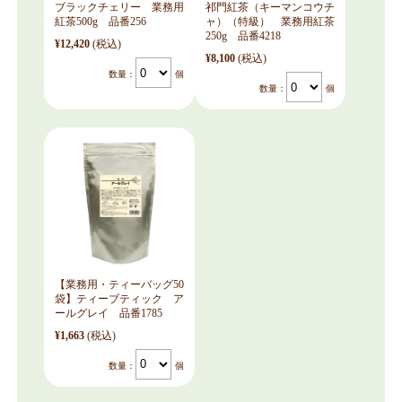
ブラックチェリー 業務用
祁門紅茶（キーマンコウチ
紅茶500g 品番256
ャ）（特級） 業務用紅茶
250g 品番4218
¥12,420
(税込)
¥8,100
(税込)
数量：
個
数量：
個
【業務用・ティーバッグ50
袋】ティーブティック ア
ールグレイ 品番1785
¥1,663
(税込)
数量：
個