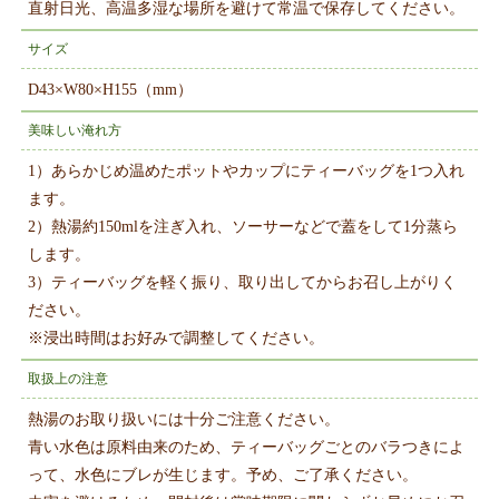
直射日光、高温多湿な場所を避けて常温で保存してください。
サイズ
D43×W80×H155（mm）
美味しい淹れ方
1）あらかじめ温めたポットやカップにティーバッグを1つ入れ
ます。
2）熱湯約150mlを注ぎ入れ、ソーサーなどで蓋をして1分蒸ら
します。
3）ティーバッグを軽く振り、取り出してからお召し上がりく
ださい。
※浸出時間はお好みで調整してください。
取扱上の注意
熱湯のお取り扱いには十分ご注意ください。
青い水色は原料由来のため、ティーバッグごとのバラつきによ
って、水色にブレが生じます。予め、ご了承ください。