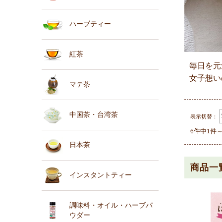
ハーブティー
紅茶
毎日を元
女子想い
マテ茶
中国茶・台湾茶
表示切替：
6件中1件
日本茶
商品一
インスタントティー
調味料・オイル・ハーブパ
ウダー