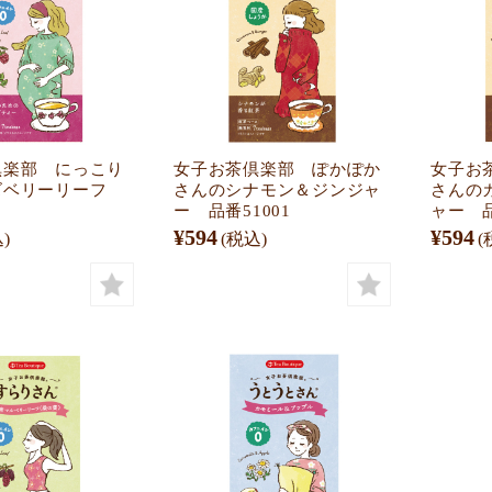
倶楽部 にっこり
女子お茶倶楽部 ぽかぽか
女子お
ズベリーリーフ
さんのシナモン＆ジンジャ
さんの
ー 品番51001
ャー 品
¥594
¥594
)
(税込)
(