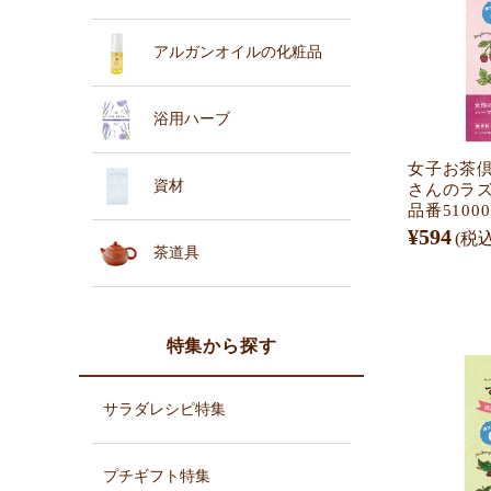
アルガンオイルの化粧品
浴用ハーブ
女子お茶
資材
さんのラ
品番51000
¥594
(税込
茶道具
特集から探す
サラダレシピ特集
プチギフト特集