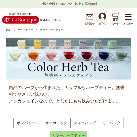
ご購入金額￥4,980
以上で 送料無料
（税込）
メニュー
お問
合
せ
ログイン
カート
TOP
ハーブティー
カラーハーブティー
自然のハーブから生まれた、カラフルなハーブティー。無香
料でやさしい味わい。
ノンカフェインなので、どなたにもお飲みいただけます。
ポンパドール
オーガニック
ティーバッグ
ミニパック
カラーハーブティー