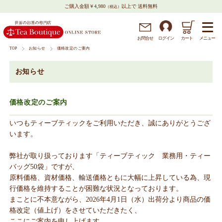
ご購入金額￥4,980
以上で 送料無料
（税込）
メニュー
お問
合
せ
ログイン
カート
TOP
お知らせ
価格改定のご案内
お知らせ
価格改定のご案内
いつもティーブティックをご利用いただき、誠にありがとうござ
います。
弊社が取り扱っております「ティーブティック 業務用・ティー
バッグ50袋」ですが、
原料価格、資材価格、輸送価格ともに大幅に上昇している為、現
行価格を維持することが困難な状況となっております。
まことに不本意ながら、2026年4月1日（水）出荷分より商品の価
格改定（値上げ）をさせていただきたく、
ここにご案内を申し上げます。