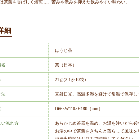
は茶葉を香ばしく焙煎し、苦みや渋みを抑えた飲みやすい味わい。
詳細
ほうじ茶
料名
茶（日本）
量
21ｇ(2.1g×10袋）
方法
直射日光、高温多湿を避けて常温で保存し
ズ
D66×W110×H180（mm）
しい淹れ方
あらかじめ茶器を温め、お湯を注いだら必
お湯の中で茶葉をきちんと蒸らして風味を
※浸出時間はお好みで調節してください。