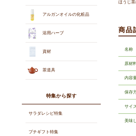
ほうじ茶
アルガンオイルの化粧品
商品
浴用ハーブ
名称
資材
原材
茶道具
内容
保存
特集から探す
サイ
サラダレシピ特集
美味
プチギフト特集