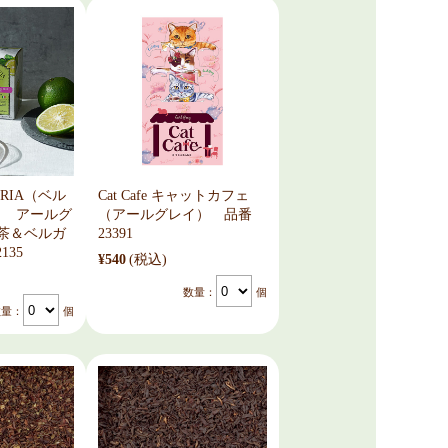
ERIA（ベル
Cat Cafe キャットカフェ
） アールグ
（アールグレイ） 品番
 紅茶＆ベルガ
23391
135
¥540
(税込)
数量：
個
数量：
個