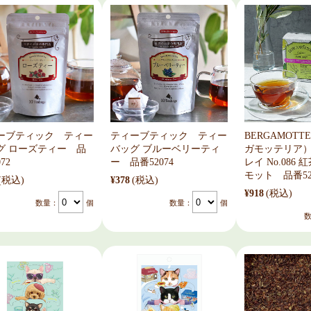
ーブティック ティー
ティーブティック ティー
BERGAMOTT
グ ローズティー 品
バッグ ブルーベリーティ
ガモッテリア
72
ー 品番52074
レイ No.086
モット 品番52
(税込)
¥378
(税込)
¥918
(税込)
数量：
個
数量：
個