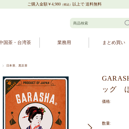
ご購入金額￥4,980
以上で 送料無料
（税込）
中国茶・台湾茶
業務用
まとめ買い
日本茶、黒豆茶
GARA
ッグ ほ
価格:
数量: