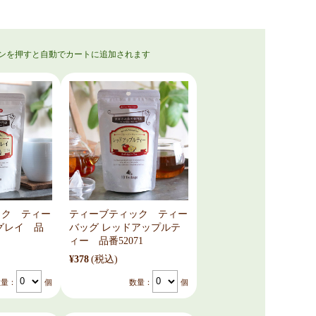
ック ティー
ティーブティック ティー
グレイ 品
バッグ レッドアップルテ
ィー 品番52071
¥378
(税込)
数量：
個
数量：
個