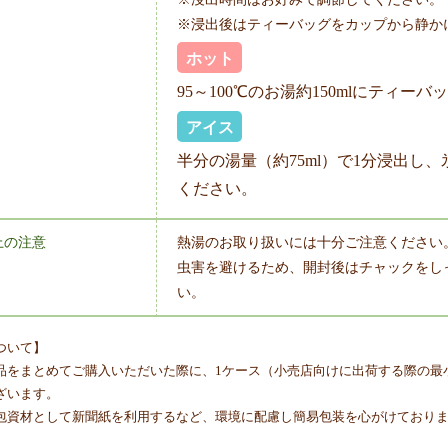
※浸出後はティーバッグをカップから静か
ホット
95～100℃のお湯約150mlにティ
アイス
半分の湯量（約75ml）で1分浸出し
ください。
上の注意
熱湯のお取り扱いには十分ご注意ください
虫害を避けるため、開封後はチャックをし
い。
ついて】
品をまとめてご購入いただいた際に、1ケース（小売店向けに出荷する際の最
ざいます。
包資材として新聞紙を利用するなど、環境に配慮し簡易包装を心がけており