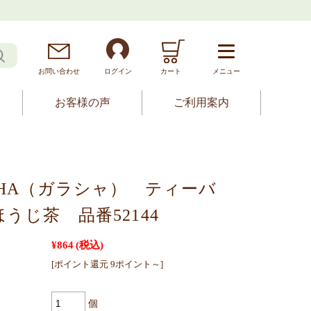
お問
い
合
わ
せ
ログイン
カート
メニュー
お客様の声
ご利用案内
SHA（ガラシャ） ティーバ
うじ茶 品番52144
¥864
(税込)
[ポイント還元 9ポイント～]
個