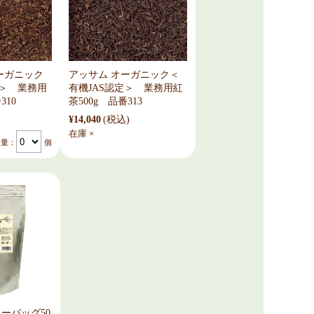
ーガニック
アッサム オーガニック＜
定＞ 業務用
有機JAS認定＞ 業務用紅
310
茶500g 品番313
¥14,040
(税込)
在庫 ×
数量：
個
ーバッグ50