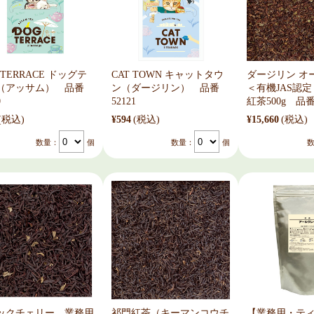
 TERRACE ドッグテ
CAT TOWN キャットタウ
ダージリン オ
（アッサム） 品番
ン（ダージリン） 品番
＜有機JAS認
0
52121
紅茶500g 品番
(税込)
¥594
(税込)
¥15,660
(税込)
数量：
個
数量：
個
ックチェリー 業務用
祁門紅茶（キーマンコウチ
【業務用・ティ