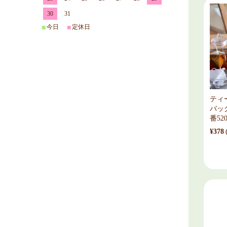
30
31
今日
定休日
■
■
ティ
バッ
番520
¥378