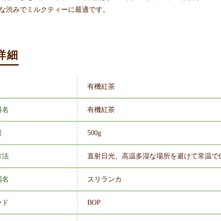
な渋みでミルクティーに最適です。
詳細
有機紅茶
料名
有機紅茶
量
500g
方法
直射日光、高温多湿な場所を避けて常温で
国名
スリランカ
ード
BOP