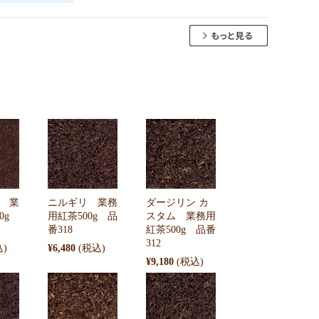
 業
ニルギリ 業務
ダージリン カ
00g
用紅茶500g 品
スタム 業務用
番318
紅茶500g 品番
312
¥6,480
¥9,180