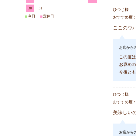
30
31
ひつじ様
今日
定休日
■
■
おすすめ度
ここのウ
お店から
この度は
お褒めの
今後とも
ひつじ様
おすすめ度
美味しい
お店から