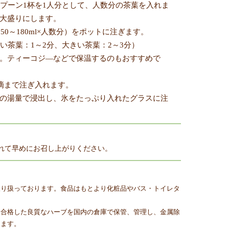
スプーン1杯を1人分として、人数分の茶葉を入れま
大盛りにします。
50～180ml×人数分）をポットに注ぎます。
かい茶葉：1～2分、大きい茶葉：2～3分）
。ティーコジ―などで保温するのもおすすめで
1滴まで注ぎ入れます。
の湯量で浸出し、氷をたっぷり入れたグラスに注
れて早めにお召し上がりください。
取り扱っております。食品はもとより化粧品やバス・トイレタ
に合格した良質なハーブを国内の倉庫で保管、管理し、金属除
ります。