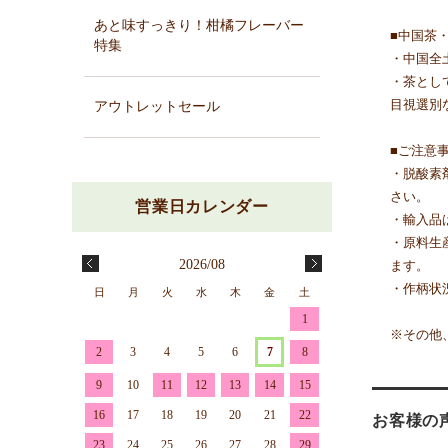
あと味すっきり！柑橘フレーバー
■中国茶
特集
・中国全
・茶とし
目視選別
アウトレットセール
■ご注意
・脱酸素
さい。
・輸入品
・原料生
2026/08
ます。
・作柄状
日
月
火
水
木
金
土
1
※その他
2
3
4
5
6
7
8
9
10
11
12
13
14
15
16
17
18
19
20
21
22
お客様の
23
24
25
26
27
28
29