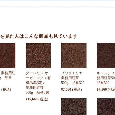
を見た人はこんな商品も見ています
 業務用紅
ダージリン オ
ヌワラエリヤ
キャンディ
0g 品番
ーガニック＜有
業務用紅茶
務用紅茶5
機JAS認定＞
500g 品番322
品番320
業務用紅茶
0
¥7,560
¥7,560
500g 品番310
¥15,660