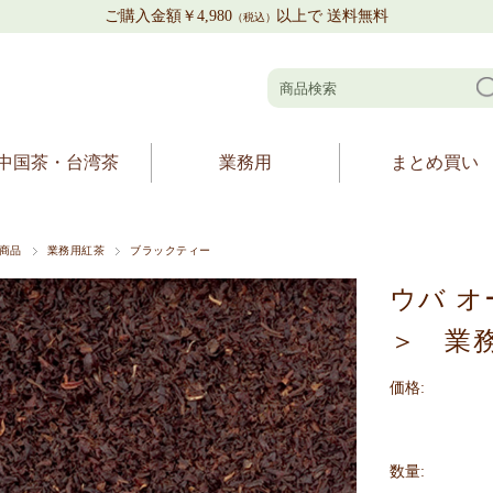
ご購入金額￥4,980
以上で 送料無料
（税込）
中国茶・台湾茶
業務用
まとめ買い
商品
業務用紅茶
ブラックティー
ウバ オ
＞ 業務
価格:
数量: