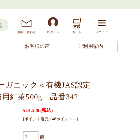
お問
い
合
わ
せ
ログイン
カート
メニュー
お客様の声
ご利用案内
ーガニック＜有機JAS認定
用紅茶500g 品番342
¥14,580
(税込)
[ポイント還元 146ポイント～]
個