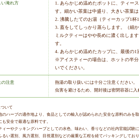
しい淹れ方
1. あらかじめ温めたポットに、ティー
す。細かい茶葉は中盛り、大きい茶葉は
2. 沸騰したてのお湯（ティーカップ1杯1
3. 蓋をしてしっかり蒸らします。（細
ミルクティーはやや長めに濃く出します
す。
4. あらかじめ温めたカップに、最後の
※アイスティーの場合は、ホットの半分
いでください。
上の注意
熱湯の取り扱いには十分ご注意ください。
虫害を避けるため、開封後は密閉容器に入
について
地のハーブの適作地より、食品としての輸入が認められた安全な原料のみを
にも安全で最適な原料です。
ティーやクッキングハーブとしての水色、味わい、香りなどの社内官能試験
ふるい選別、風力選別、目視選別などの厳重な工程を経てパッキングしてお