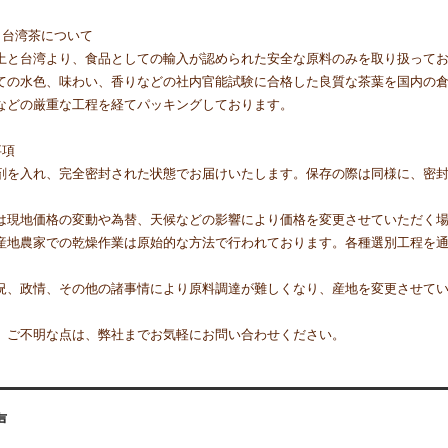
・台湾茶について
土と台湾より、食品としての輸入が認められた安全な原料のみを取り扱って
ての水色、味わい、香りなどの社内官能試験に合格した良質な茶葉を国内の
などの厳重な工程を経てパッキングしております。
事項
剤を入れ、完全密封された状態でお届けいたします。保存の際は同様に、密
は現地価格の変動や為替、天候などの影響により価格を変更させていただく
産地農家での乾燥作業は原始的な方法で行われております。各種選別工程を
況、政情、その他の諸事情により原料調達が難しくなり、産地を変更させて
、ご不明な点は、弊社までお気軽にお問い合わせください。
声