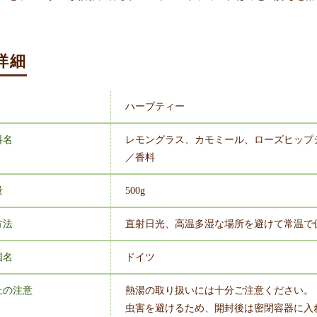
詳細
ハーブティー
料名
レモングラス、カモミール、ローズヒップ
／香料
量
500g
方法
直射日光、高温多湿な場所を避けて常温で
国名
ドイツ
上の注意
熱湯の取り扱いには十分ご注意ください。
虫害を避けるため、開封後は密閉容器に入