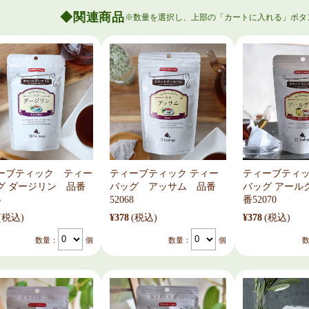
関連商品
ーブティック ティー
ティーブティック ティー
ティーブティ
グ ダージリン 品番
バッグ アッサム 品番
バッグ アール
6
52068
番52070
(税込)
¥378
(税込)
¥378
(税込)
数量：
個
数量：
個