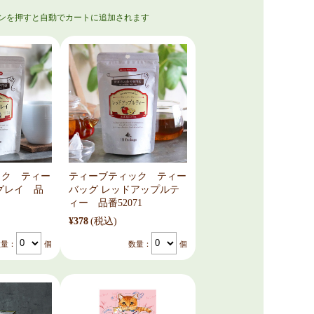
ック ティー
ティーブティック ティー
グレイ 品
バッグ レッドアップルテ
ィー 品番52071
¥378
(税込)
数量：
個
数量：
個