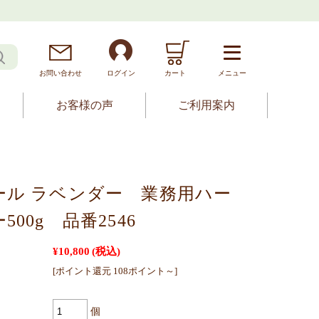
お問
い
合
わ
せ
ログイン
カート
メニュー
お客様の声
ご利用案内
ール ラベンダー 業務用ハー
500g 品番2546
¥10,800
(税込)
[ポイント還元 108ポイント～]
個