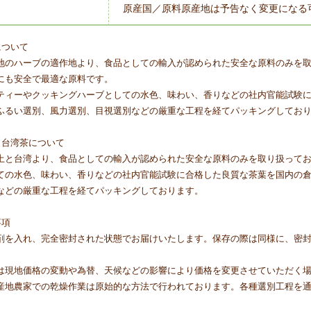
原産国／原料原産地は予告なく変更になる
について
地のハーブの適作地より、食品としての輸入が認められた安全な原料のみを
にも安全で最適な原料です。
ティーやクッキングハーブとしての水色、味わい、香りなどの社内官能試験
ふるい選別、風力選別、目視選別などの厳重な工程を経てパッキングしてお
・台湾茶について
土と台湾より、食品としての輸入が認められた安全な原料のみを取り扱って
ての水色、味わい、香りなどの社内官能試験に合格した良質な茶葉を国内の
などの厳重な工程を経てパッキングしております。
事項
剤を入れ、完全密封された状態でお届けいたします。保存の際は同様に、密
は現地価格の変動や為替、天候などの影響により価格を変更させていただく
産地農家での乾燥作業は原始的な方法で行われております。各種選別工程を