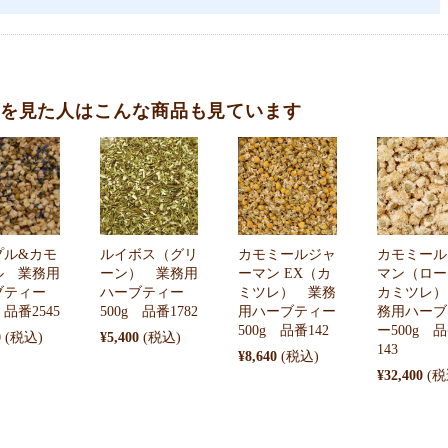
を見た人はこんな商品も見ています
プル&カモ
ルイボス（グリ
カモミールジャ
カモミール
ル 業務用
ーン） 業務用
ーマン EX（カ
マン（ロー
ブティー
ハーブティー
ミツレ） 業務
カミツレ）
 品番2545
500g 品番1782
用ハーブティー
務用ハーブ
500g 品番142
ー500g 
0
¥5,400
143
¥8,640
¥32,400