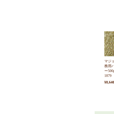
マジ
務用
ー50
1879
¥8,64