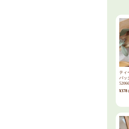
ティ
バッ
5206
¥378