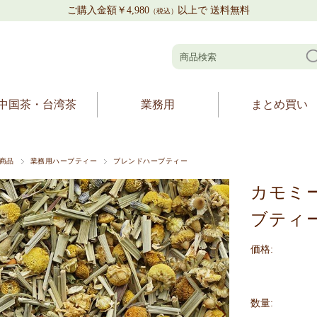
ご購入金額￥4,980
以上で 送料無料
（税込）
中国茶・台湾茶
業務用
まとめ買い
商品
業務用ハーブティー
ブレンドハーブティー
カモミ
ブティー
価格:
数量: