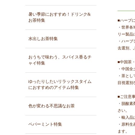
暑い季節におすすめ！ドリンク&
お茶特集
■ハーブ
・世界各
リー製品
水出しお茶特集
・ハーブ
去選別、
おうちで味わう、スパイス香るチ
■中国茶
ャイ特集
・中国全
・茶とし
ゆったりしたいリラックスタイム
目視選別
におすすめのアイテム特集
■ご注意
・脱酸素
色が変わる不思議なお茶
さい。
・輸入品
ペパーミント特集
・原料生
ます。