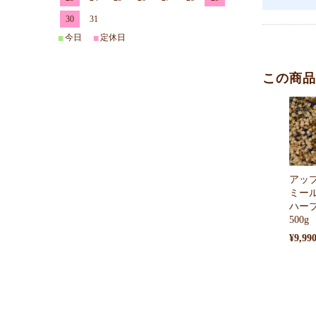
30
31
今日
定休日
■
■
この商品
アッ
ミー
ハー
500g
¥9,99