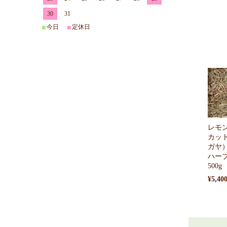
30
31
今日
定休日
■
■
レモ
カッ
ガヤ
ハー
500g
¥5,40