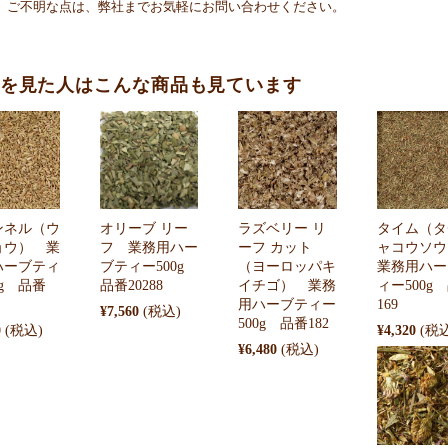
、ご不明な点は、弊社までお気軽にお問い合わせください。
を見た人はこんな商品も見ています
ンネル（ウ
オリーブ リー
ラズベリー リ
タイム（タ
ョウ） 業
フ 業務用ハー
ーフ カット
ャコウソ
ハーブティ
ブティー500g
（ヨーロッパキ
業務用ハー
0g 品番
品番20288
イチゴ） 業務
ィー500g
用ハーブティー
169
¥7,560
500g 品番182
0
¥4,320
¥6,480