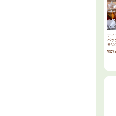
ティ
バッ
番520
¥378