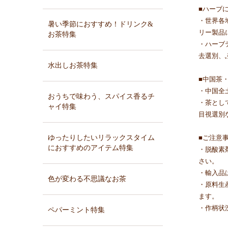
■ハーブ
・世界各
暑い季節におすすめ！ドリンク&
リー製品
お茶特集
・ハーブ
去選別、
水出しお茶特集
■中国茶
・中国全
おうちで味わう、スパイス香るチ
・茶とし
ャイ特集
目視選別
ゆったりしたいリラックスタイム
■ご注意
におすすめのアイテム特集
・脱酸素
さい。
・輸入品
色が変わる不思議なお茶
・原料生
ます。
・作柄状
ペパーミント特集