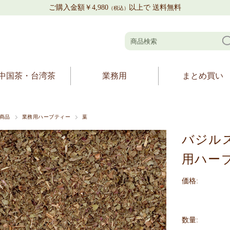
ご購入金額￥4,980
以上で 送料無料
（税込）
中国茶・台湾茶
業務用
まとめ買い
商品
業務用ハーブティー
葉
バジル
用ハーブ
価格:
数量: