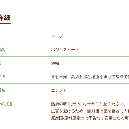
詳細
ハーブ
料名
バジルスイート
量
500g
方法
直射日光、高温多湿な場所を避けて常温で
国名
エジプト
上の注意
熱湯の取り扱いには十分ご注意ください。
虫害を避けるため、開封後は密閉容器に入
原産国/原料原産地は予告なく変更になる