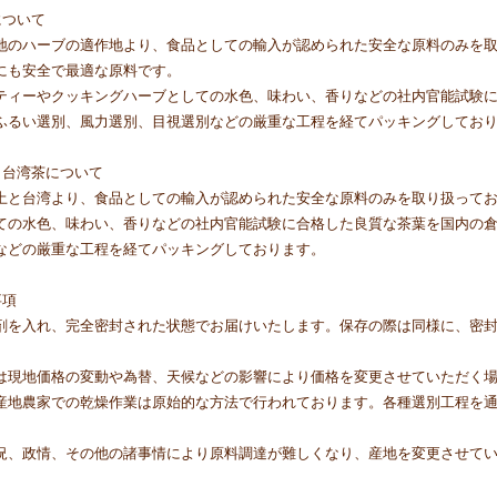
について
地のハーブの適作地より、食品としての輸入が認められた安全な原料のみを
にも安全で最適な原料です。
ティーやクッキングハーブとしての水色、味わい、香りなどの社内官能試験
ふるい選別、風力選別、目視選別などの厳重な工程を経てパッキングしてお
・台湾茶について
土と台湾より、食品としての輸入が認められた安全な原料のみを取り扱って
ての水色、味わい、香りなどの社内官能試験に合格した良質な茶葉を国内の
などの厳重な工程を経てパッキングしております。
事項
剤を入れ、完全密封された状態でお届けいたします。保存の際は同様に、密
は現地価格の変動や為替、天候などの影響により価格を変更させていただく
産地農家での乾燥作業は原始的な方法で行われております。各種選別工程を
況、政情、その他の諸事情により原料調達が難しくなり、産地を変更させて