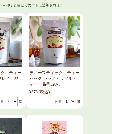
ック ティー
ティーブティック ティー
グレイ 品
バッグ レッドアップルテ
ィー 品番52071
¥378
(税込)
数量：
個
数量：
個