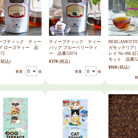
ーブティック ティー
ティーブティック ティー
BERGAMOTT
グ ローズティー 品
バッグ ブルーベリーティ
ガモッテリア
72
ー 品番52074
レイ No.086
モット 品番52
(税込)
¥378
(税込)
¥918
(税込)
数量：
個
数量：
個