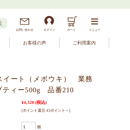
お問
い
合
わ
せ
ログイン
カート
メニュー
お客様の声
ご利用案内
スイート（メボウキ） 業務
ティー500g 品番210
¥4,320
(税込)
[ポイント還元 43ポイント～]
個