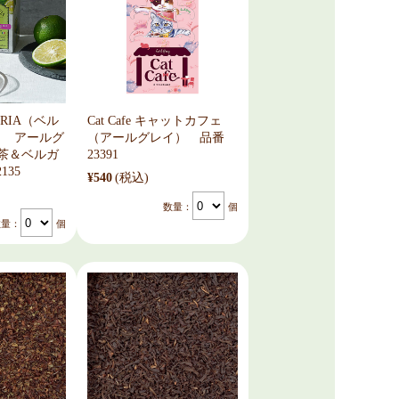
ERIA（ベル
Cat Cafe キャットカフェ
） アールグ
（アールグレイ） 品番
 紅茶＆ベルガ
23391
135
¥540
(税込)
数量：
個
数量：
個