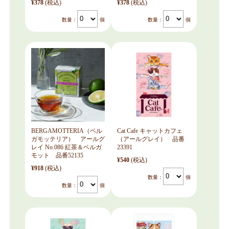
¥378
(税込)
¥378
(税込)
数量：
個
数量：
個
BERGAMOTTERIA（ベル
Cat Cafe キャットカフェ
ガモッテリア） アールグ
（アールグレイ） 品番
レイ No.086 紅茶＆ベルガ
23391
モット 品番52135
¥540
(税込)
¥918
(税込)
数量：
個
数量：
個