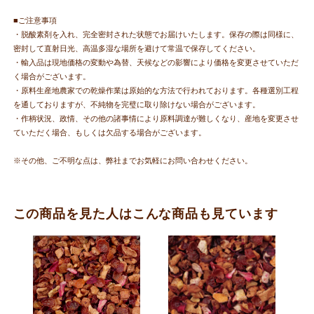
■ご注意事項
・脱酸素剤を入れ、完全密封された状態でお届けいたします。保存の際は同様に、
密封して直射日光、高温多湿な場所を避けて常温で保存してください。
・輸入品は現地価格の変動や為替、天候などの影響により価格を変更させていただ
く場合がございます。
・原料生産地農家での乾燥作業は原始的な方法で行われております。各種選別工程
を通しておりますが、不純物を完璧に取り除けない場合がございます。
・作柄状況、政情、その他の諸事情により原料調達が難しくなり、産地を変更させ
ていただく場合、もしくは欠品する場合がございます。
※その他、ご不明な点は、弊社までお気軽にお問い合わせください。
この商品を見た人はこんな商品も見ています