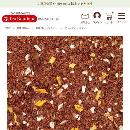
ご購入金額￥4,980
以上で 送料無料
（税込）
メニュー
お問
合
せ
ログイン
カート
TOP
業務用商品
業務用ハーブティー
ブレンドハーブティー