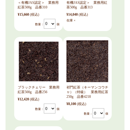
＜有機JAS認定＞ 業務用
有機JAS認定＞ 業務用紅
紅茶500g 品番310
茶500g 品番313
¥15,660
(税込)
¥14,040
(税込)
在庫 ×
数量：
個
ブラックチェリー 業務用
祁門紅茶（キーマンコウチ
紅茶500g 品番256
ャ）（特級） 業務用紅茶
250g 品番4218
¥12,420
(税込)
¥8,100
(税込)
数量：
個
数量：
個