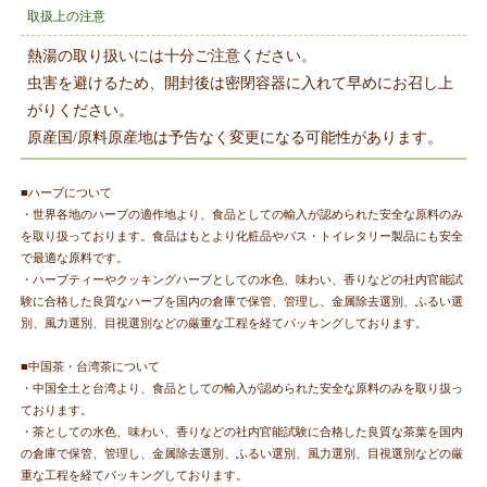
取扱上の注意
熱湯の取り扱いには十分ご注意ください。
虫害を避けるため、開封後は密閉容器に入れて早めにお召し上
がりください。
原産国/原料原産地は予告なく変更になる可能性があります。
■ハーブについて
・世界各地のハーブの適作地より、食品としての輸入が認められた安全な原料のみ
を取り扱っております。食品はもとより化粧品やバス・トイレタリー製品にも安全
で最適な原料です。
・ハーブティーやクッキングハーブとしての水色、味わい、香りなどの社内官能試
験に合格した良質なハーブを国内の倉庫で保管、管理し、金属除去選別、ふるい選
別、風力選別、目視選別などの厳重な工程を経てパッキングしております。
■中国茶・台湾茶について
・中国全土と台湾より、食品としての輸入が認められた安全な原料のみを取り扱っ
ております。
・茶としての水色、味わい、香りなどの社内官能試験に合格した良質な茶葉を国内
の倉庫で保管、管理し、金属除去選別、ふるい選別、風力選別、目視選別などの厳
重な工程を経てパッキングしております。