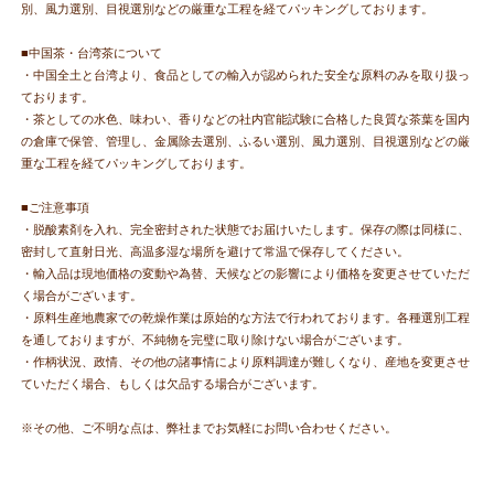
別、風力選別、目視選別などの厳重な工程を経てパッキングしております。
■中国茶・台湾茶について
・中国全土と台湾より、食品としての輸入が認められた安全な原料のみを取り扱っ
ております。
・茶としての水色、味わい、香りなどの社内官能試験に合格した良質な茶葉を国内
の倉庫で保管、管理し、金属除去選別、ふるい選別、風力選別、目視選別などの厳
重な工程を経てパッキングしております。
■ご注意事項
・脱酸素剤を入れ、完全密封された状態でお届けいたします。保存の際は同様に、
密封して直射日光、高温多湿な場所を避けて常温で保存してください。
・輸入品は現地価格の変動や為替、天候などの影響により価格を変更させていただ
く場合がございます。
・原料生産地農家での乾燥作業は原始的な方法で行われております。各種選別工程
を通しておりますが、不純物を完璧に取り除けない場合がございます。
・作柄状況、政情、その他の諸事情により原料調達が難しくなり、産地を変更させ
ていただく場合、もしくは欠品する場合がございます。
※その他、ご不明な点は、弊社までお気軽にお問い合わせください。