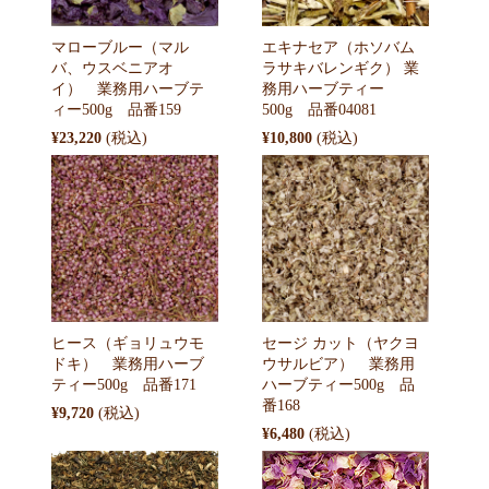
マローブルー（マル
エキナセア（ホソバム
バ、ウスベニアオ
ラサキバレンギク） 業
イ） 業務用ハーブテ
務用ハーブティー
ィー500g 品番159
500g 品番04081
¥23,220
¥10,800
ヒース（ギョリュウモ
セージ カット（ヤクヨ
ドキ） 業務用ハーブ
ウサルビア） 業務用
ティー500g 品番171
ハーブティー500g 品
番168
¥9,720
¥6,480