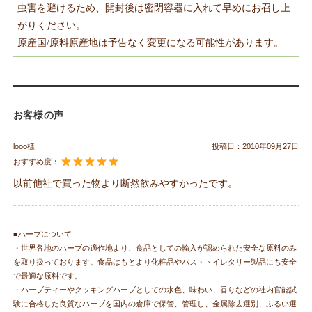
虫害を避けるため、開封後は密閉容器に入れて早めにお召し上
がりください。
原産国/原料原産地は予告なく変更になる可能性があります。
お客様の声
looo様
投稿日：
2010年09月27日
おすすめ度：
以前他社で買った物より断然飲みやすかったです。
■ハーブについて
・世界各地のハーブの適作地より、食品としての輸入が認められた安全な原料のみ
を取り扱っております。食品はもとより化粧品やバス・トイレタリー製品にも安全
で最適な原料です。
・ハーブティーやクッキングハーブとしての水色、味わい、香りなどの社内官能試
験に合格した良質なハーブを国内の倉庫で保管、管理し、金属除去選別、ふるい選