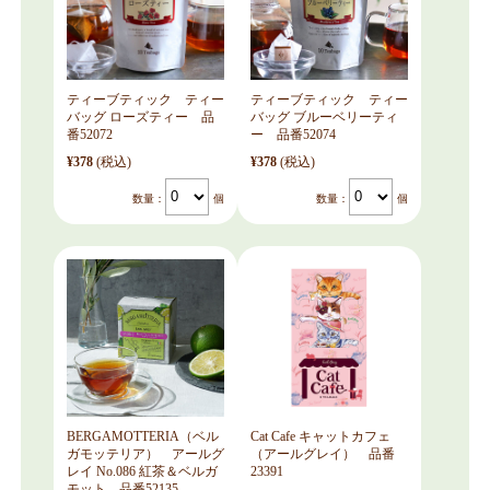
ティーブティック ティー
ティーブティック ティー
バッグ ローズティー 品
バッグ ブルーベリーティ
番52072
ー 品番52074
¥378
(税込)
¥378
(税込)
数量：
個
数量：
個
BERGAMOTTERIA（ベル
Cat Cafe キャットカフェ
ガモッテリア） アールグ
（アールグレイ） 品番
レイ No.086 紅茶＆ベルガ
23391
モット 品番52135