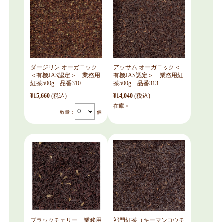
ダージリン オーガニック
アッサム オーガニック＜
＜有機JAS認定＞ 業務用
有機JAS認定＞ 業務用紅
紅茶500g 品番310
茶500g 品番313
¥15,660
(税込)
¥14,040
(税込)
在庫 ×
数量：
個
ブラックチェリー 業務用
祁門紅茶（キーマンコウチ