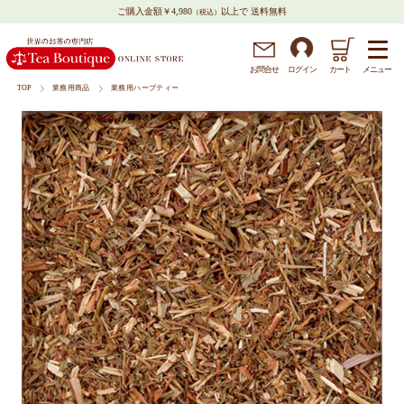
ご購入金額￥4,980
以上で 送料無料
（税込）
メニュー
お問
合
せ
ログイン
カート
TOP
業務用商品
業務用ハーブティー