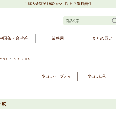
ご購入金額￥4,980
以上で 送料無料
（税込）
中国茶・台湾茶
業務用
まとめ買い
のお茶
水出し台湾茶
水出しハーブティー
水出し紅茶
一覧