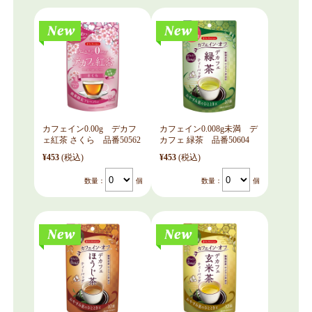
カフェイン0.00g デカフ
カフェイン0.008g未満 デ
ェ紅茶 さくら 品番50562
カフェ 緑茶 品番50604
¥453
(税込)
¥453
(税込)
数量：
個
数量：
個