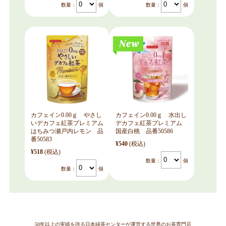
数量：
個
数量：
個
カフェイン0.00ｇ やさし
カフェイン0.00ｇ 水出し
いデカフェ紅茶プレミアム
デカフェ紅茶プレミアム
はちみつ瀬戸内レモン 品
国産白桃 品番50586
番50583
¥540
(税込)
¥518
(税込)
数量：
個
数量：
個
50年以上の実績を誇る日本緑茶センターが運営する世界のお茶専門店