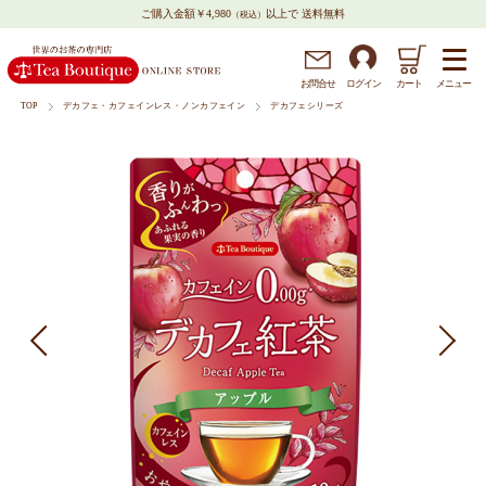
ご購入金額￥4,980
以上で 送料無料
（税込）
メニュー
お問
合
せ
ログイン
カート
TOP
デカフェ・カフェインレス・ノンカフェイン
デカフェシリーズ