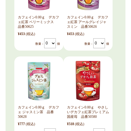
カフェイン0.00ｇ デカフ
カフェイン0.00ｇ デカフ
ェ紅茶 ベリーミックス
ェ紅茶 アールグレイジャ
品番50625
スミン 品番50626
¥453
(税込)
¥453
(税込)
数量：
個
数量：
個
カフェイン0.00ｇ デカフ
カフェイン0.00ｇ やさし
ェ ジャスミン茶 品番
いデカフェ紅茶プレミアム
50628
国産苺 品番50580
¥777
(税込)
¥518
(税込)