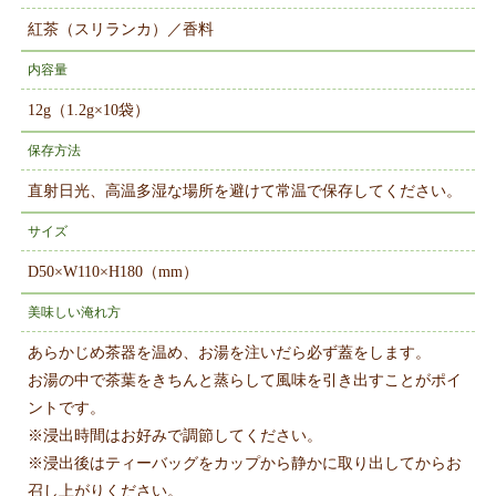
紅茶（スリランカ）／香料
内容量
12g（1.2g×10袋）
保存方法
直射日光、高温多湿な場所を避けて常温で保存してください。
サイズ
D50×W110×H180（mm）
美味しい淹れ方
あらかじめ茶器を温め、お湯を注いだら必ず蓋をします。
お湯の中で茶葉をきちんと蒸らして風味を引き出すことがポイ
ントです。
※浸出時間はお好みで調節してください。
※浸出後はティーバッグをカップから静かに取り出してからお
召し上がりください。