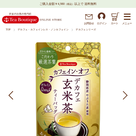
ご購入金額￥4,980
以上で 送料無料
（税込）
メニュー
お問
合
せ
ログイン
カート
TOP
デカフェ・カフェインレス・ノンカフェイン
デカフェシリーズ