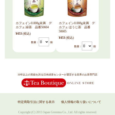
カフェイン0.008g未満 デ
カフェイン0.008g未満 デ
カフェ 緑茶 品番50604
カフェ ほうじ茶 品番
50605
¥453
(税込)
¥453
(税込)
数量：
個
数量：
個
50年以上の実績を誇る日本緑茶センターが運営する世界のお茶専門店
特定商取引法に関する表示
個人情報の取り扱いについて
Copyright (C) 2013 Japan Greentea Co., Ltd. All rights reserved.