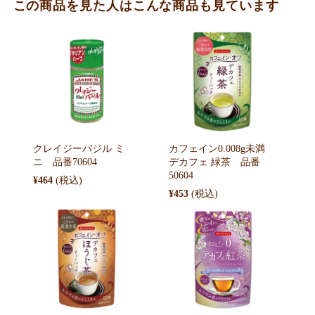
この商品を見た人はこんな商品も見ています
クレイジーバジル ミ
カフェイン0.008g未満
ニ 品番70604
デカフェ 緑茶 品番
50604
¥464
¥453