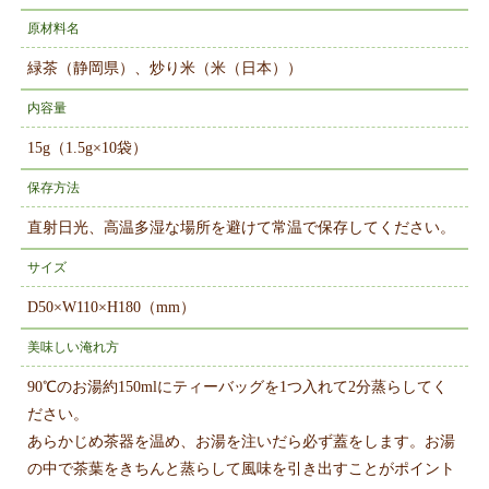
原材料名
緑茶（静岡県）、炒り米（米（日本））
内容量
15g（1.5g×10袋）
保存方法
直射日光、高温多湿な場所を避けて常温で保存してください。
サイズ
D50×W110×H180（mm）
美味しい淹れ方
90℃のお湯約150mlにティーバッグを1つ入れて2分蒸らしてく
ださい。
あらかじめ茶器を温め、お湯を注いだら必ず蓋をします。お湯
の中で茶葉をきちんと蒸らして風味を引き出すことがポイント