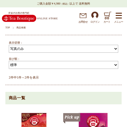
ご購入金額￥4,980
以上で 送料無料
（税込）
メニュー
お問
合
せ
ログイン
カート
TOP
商品検索
表示切替：
並び順：
2件中1件～2件を表示
商品一覧