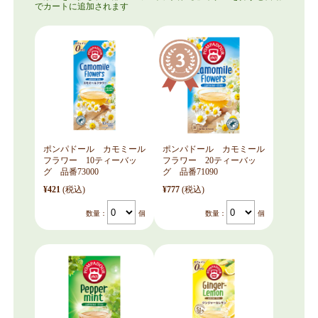
ポンパドール カモミール
ポンパドール カモミール
フラワー 10ティーバッ
フラワー 20ティーバッ
グ 品番73000
グ 品番71090
¥421
(税込)
¥777
(税込)
数量：
個
数量：
個