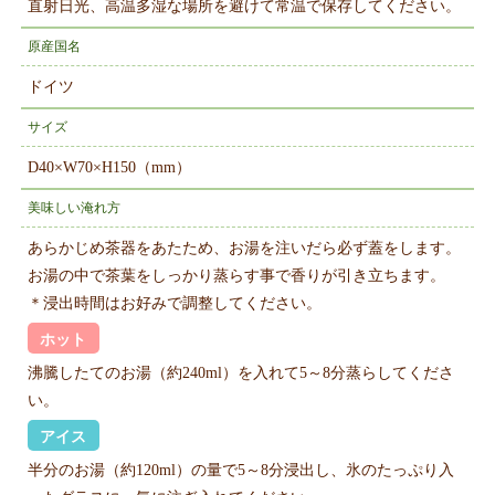
直射日光、高温多湿な場所を避けて常温で保存してください。
原産国名
ドイツ
サイズ
D40×W70×H150（mm）
美味しい淹れ方
あらかじめ茶器をあたため、お湯を注いだら必ず蓋をします。
お湯の中で茶葉をしっかり蒸らす事で香りが引き立ちます。
＊浸出時間はお好みで調整してください。
ホット
沸騰したてのお湯（約240ml）を入れて5～8分蒸らしてくださ
い。
アイス
半分のお湯（約120ml）の量で5～8分浸出し、氷のたっぷり入