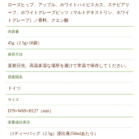
ローズヒップ、アップル、ホワイトハイビスカス、ステビアリ
ーフ、ホワイトグレープビッツ（マルトデキストリン、ホワイ
トグレープ）／香料、クエン酸
内容量
45g（2.5g×18袋）
保存方法
直射日光、高温多湿な場所を避けて常温で保存してください。
原産国名
ドイツ
サイズ
D79×W69×H127（mm）
栄養成分表示
（1ティーバッグ（2.5g）浸出液250mlあたり）