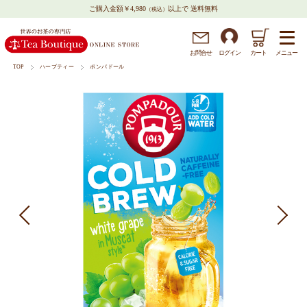
ご購入金額￥4,980
以上で 送料無料
（税込）
メニュー
お問
合
せ
ログイン
カート
TOP
ハーブティー
ポンパドール