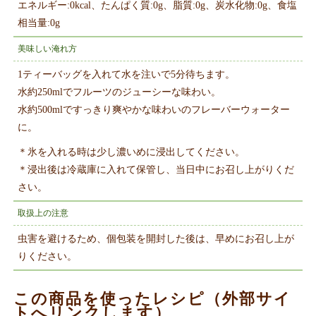
エネルギー:0kcal、たんぱく質:0g、脂質:0g、炭水化物:0g、食塩
相当量:0g
美味しい淹れ方
1ティーバッグを入れて水を注いで5分待ちます。
水約250mlでフルーツのジューシーな味わい。
水約500mlですっきり爽やかな味わいのフレーバーウォーター
に。
＊氷を入れる時は少し濃いめに浸出してください。
＊浸出後は冷蔵庫に入れて保管し、当日中にお召し上がりくだ
さい。
取扱上の注意
虫害を避けるため、個包装を開封した後は、早めにお召し上が
りください。
この商品を使ったレシピ（外部サイ
トへリンクします）