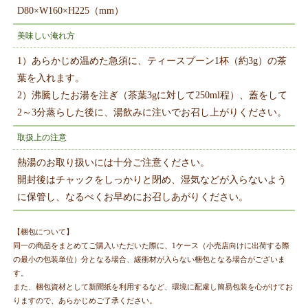
D80×W160×H225（mm）
美味しい淹れ方
1）あらかじめ温めた急須に、ティースプーン1杯（約3g）の茶
葉を入れます。
2）沸騰したお湯を注ぎ（茶葉3gに対して250ml程）、蓋をして
2～3分蒸らした後に、湯飲みに注いでお召し上がりください。
取扱上の注意
熱湯のお取り扱いには十分ご注意ください。
開封後はチャックをしっかりと閉め、湿気などが入らないよう
に保管し、なるべくお早めにお召しあがりください。
【梱包について】
同一の商品をまとめてご購入いただいた際に、1ケース（小売店向けに出荷する際
の最小の包装単位）分となる場合、緩衝材が入らない梱包となる場合がございま
す。
また、梱包資材として新聞紙を利用するなど、環境に配慮し簡易包装を心がけてお
りますので、あらかじめご了承ください。