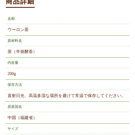
商品詳細
名称
ウーロン茶
原材料名
茶（半発酵茶）
内容量
200g
保存方法
直射日光、高温多湿な場所を避けて常温で保存してください。
原産国名
中国（福建省）
サイズ