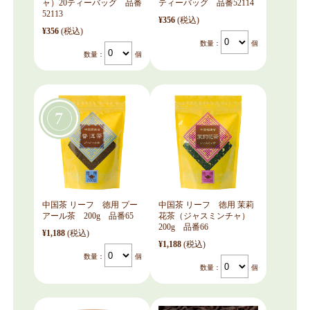
ャ）20ティーバッグ 品番
ティーバッグ 品番52114
52113
¥356
(税込)
¥356
(税込)
数量：
個
数量：
個
中国茶 リーフ 徳用 プー
中国茶 リーフ 徳用 茉莉
アール茶 200g 品番65
花茶（ジャスミンチャ）
200g 品番66
¥1,188
(税込)
¥1,188
(税込)
数量：
個
数量：
個