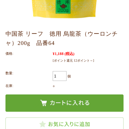
中国茶 リーフ 徳用 烏龍茶（ウーロンチ
ャ）200g 品番64
価格:
¥1,188
(税込)
[ポイント還元 12ポイント～]
数量:
個
在庫:
○