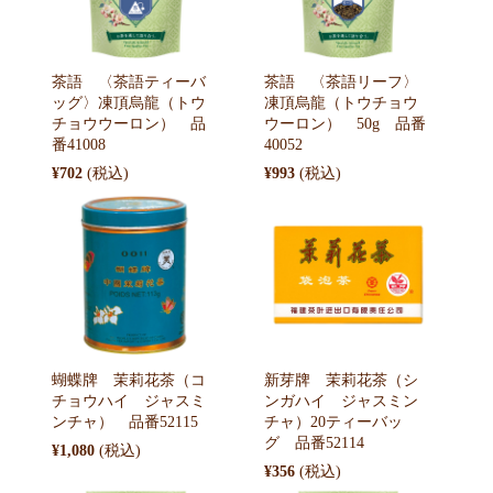
茶語 〈茶語ティーバ
茶語 〈茶語リーフ〉
ッグ〉凍頂烏龍（トウ
凍頂烏龍（トウチョウ
チョウウーロン） 品
ウーロン） 50g 品番
番41008
40052
¥702
¥993
蝴蝶牌 茉莉花茶（コ
新芽牌 茉莉花茶（シ
チョウハイ ジャスミ
ンガハイ ジャスミン
ンチャ） 品番52115
チャ）20ティーバッ
グ 品番52114
¥1,080
¥356