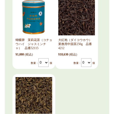
蝴蝶牌 茉莉花茶（コチョ
大紅袍（ダイコウホウ）
ウハイ ジャスミンチ
業務用中国茶250g 品番
ャ） 品番52115
4212
¥1,080
(税込)
¥18,630
(税込)
数量：
個
数量：
個