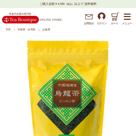
ご購入金額￥4,980
以上で 送料無料
（税込）
メニュー
お問
合
せ
ログイン
カート
TOP
中国茶・台湾茶
お徳用