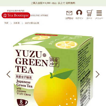
ご購入金額￥4,980
以上で 送料無料
（税込）
メニュー
お問
合
せ
ログイン
カート
TOP
日本茶
ゆずの香るお茶