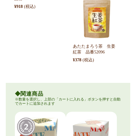
¥918
あたたまろう茶 生姜
紅茶 品番52096
¥378
関連商品