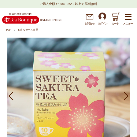
ご購入金額￥4,980
以上で 送料無料
（税込）
メニュー
お問
合
せ
ログイン
カート
TOP
お得なセール商品