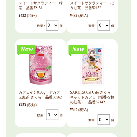
スイートサクラティー 緑
スイートサクラティー ほ
茶 品番52151
うじ茶 品番52152
¥432
(税込)
¥432
(税込)
数量：
個
数量：
個
カフェイン0.00g デカフ
SAKURA Cat Cafe さくら
ェ紅茶 さくら 品番50562
キャットカフェ（桜香る和
の紅茶） 品番52142
¥453
(税込)
¥540
(税込)
数量：
個
数量：
個