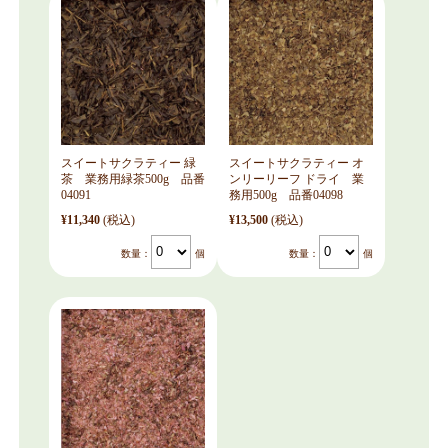
スイートサクラティー 緑
スイートサクラティー オ
茶 業務用緑茶500g 品番
ンリーリーフ ドライ 業
04091
務用500g 品番04098
¥11,340
(税込)
¥13,500
(税込)
数量：
個
数量：
個