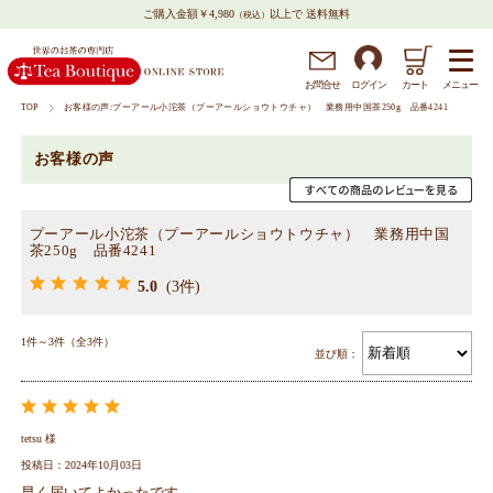
ご購入金額￥4,980
以上で 送料無料
（税込）
メニュー
お問
合
せ
ログイン
カート
TOP
お客様の声:プーアール小沱茶（プーアールショウトウチャ） 業務用中国茶250g 品番4241
お客様の声
プーアール小沱茶（プーアールショウトウチャ） 業務用中国
茶250g 品番4241
5.0
(3件)
1件～3件（全3件）
並び順：
tetsu 様
投稿日：2024年10月03日
早く届いてよかったです。